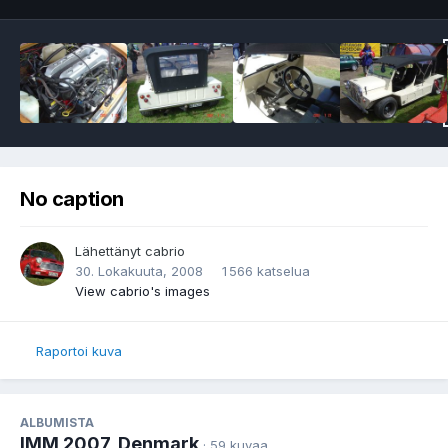
No caption
Lähettänyt
cabrio
30. Lokakuuta, 2008
1 566 katselua
View cabrio's images
Raportoi kuva
ALBUMISTA
IMM 2007, Denmark
· 59 kuvaa