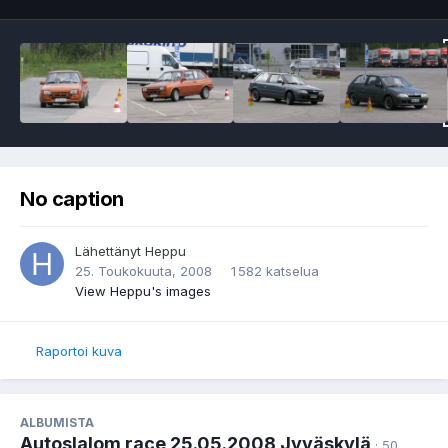
No caption
Lähettänyt
Heppu
25. Toukokuuta, 2008
1 582 katselua
View Heppu's images
Raportoi kuva
ALBUMISTA
Autoslalom race 25.05.2008 Jyväskylä
· 50