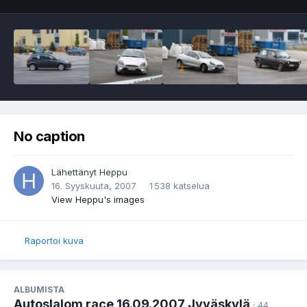
No caption
Lähettänyt
Heppu
16. Syyskuuta, 2007
1 538 katselua
View Heppu's images
Raportoi kuva
ALBUMISTA
Autoslalom race 16.09.2007 Jyväskylä
· 44