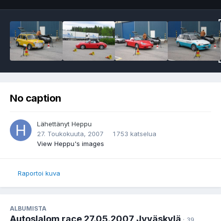
No caption
Lähettänyt
Heppu
27. Toukokuuta, 2007
1 753 katselua
View Heppu's images
Raportoi kuva
ALBUMISTA
Autoslalom race 27.05.2007 Jyväskylä
· 39