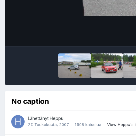
No caption
Lähettänyt
Heppu
27. Toukokuuta, 2007
1 508 katselua
View Heppu's 