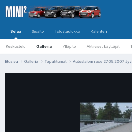
Selaa
Sisältö
Tulostaulukko
Kalenteri
Keskustelu
Galleria
Ylläpito
Aktiiviset käyttäjät
Etusivu
Galleria
Tapahtumat
Autoslalom race 27.05.2007 Jy