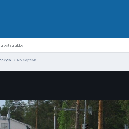
Tulostaulukko
väskylä
No caption