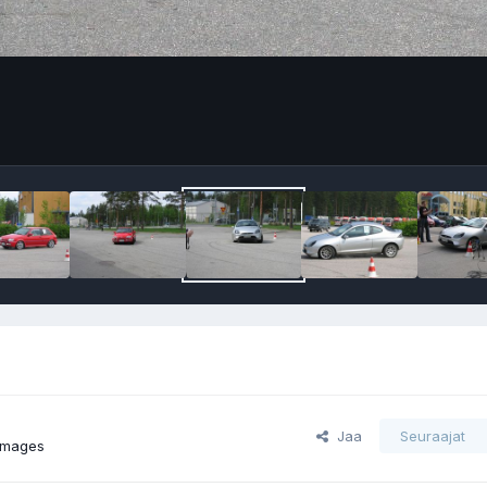
Jaa
Seuraajat
images