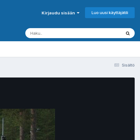
Luo uusi käyttäjätili
Kirjaudu sisään
Sisältö