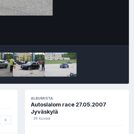
Image Tools
ALBUMISTA
Autoslalom race 27.05.2007
Jyväskylä
· 39 kuvaa
0