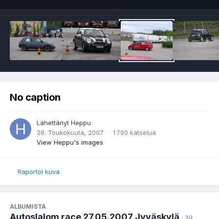
No caption
Lähettänyt
Heppu
28. Toukokuuta, 2007
1 790 katselua
View Heppu's images
Raportoi kuva
ALBUMISTA
Autoslalom race 27.05.2007 Jyväskylä
· 39