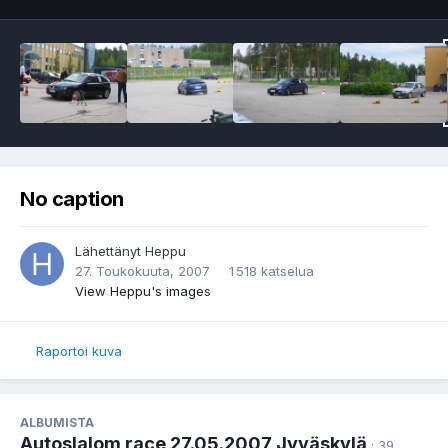
No caption
Lähettänyt
Heppu
27. Toukokuuta, 2007
1 518 katselua
View Heppu's images
Raportoi kuva
ALBUMISTA
Autoslalom race 27.05.2007 Jyväskylä
· 39