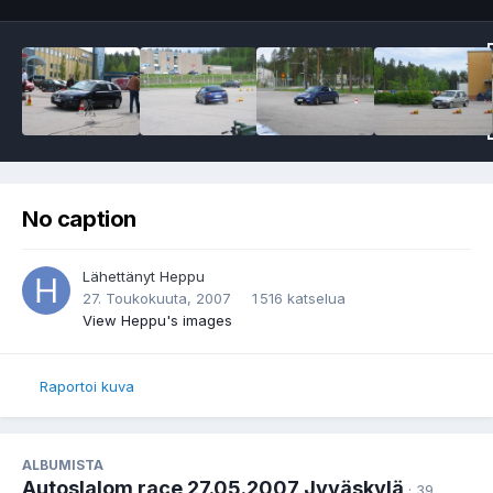
No caption
Lähettänyt
Heppu
27. Toukokuuta, 2007
1 516 katselua
View Heppu's images
Raportoi kuva
ALBUMISTA
Autoslalom race 27.05.2007 Jyväskylä
· 39