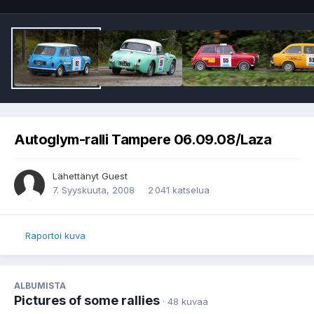
Autoglym-ralli Tampere 06.09.08/Laza
Lähettänyt Guest
7. Syyskuuta, 2008
2 041 katselua
Raportoi kuva
ALBUMISTA
Pictures of some rallies
· 48 kuvaa