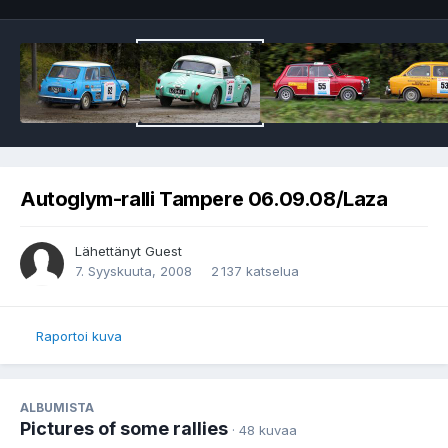
Autoglym-ralli Tampere 06.09.08/Laza
Lähettänyt Guest
7. Syyskuuta, 2008
2 137 katselua
Raportoi kuva
ALBUMISTA
Pictures of some rallies
· 48 kuvaa