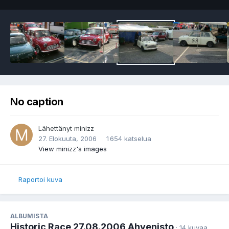
No caption
Lähettänyt
minizz
27. Elokuuta, 2006
1 654 katselua
View minizz's images
Raportoi kuva
ALBUMISTA
Historic Race 27.08.2006 Ahvenisto
· 14 kuvaa