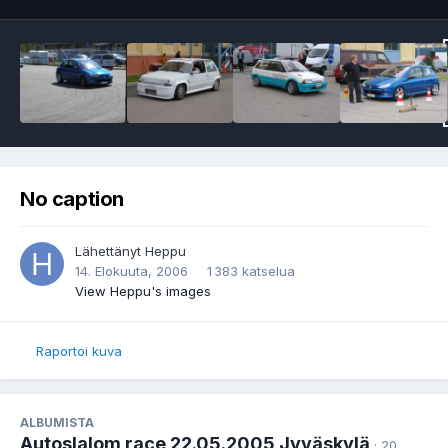
No caption
Lähettänyt
Heppu
14. Elokuuta, 2006
1 383 katselua
View Heppu's images
Raportoi kuva
ALBUMISTA
Autoslalom race 22.05.2005 Jyväskylä
· 20