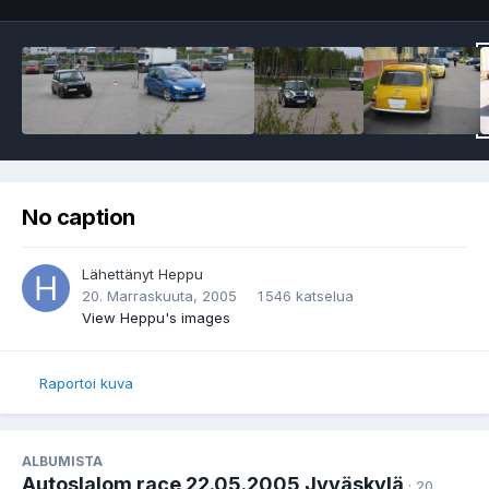
No caption
Lähettänyt
Heppu
20. Marraskuuta, 2005
1 546 katselua
View Heppu's images
Raportoi kuva
ALBUMISTA
Autoslalom race 22.05.2005 Jyväskylä
· 20