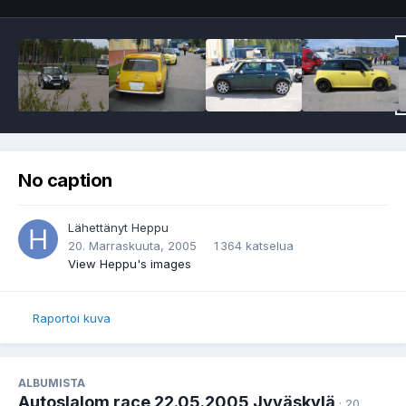
No caption
Lähettänyt
Heppu
20. Marraskuuta, 2005
1 364 katselua
View Heppu's images
Raportoi kuva
ALBUMISTA
Autoslalom race 22.05.2005 Jyväskylä
· 20