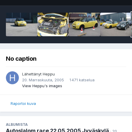
No caption
Lähettänyt
Heppu
20. Marraskuuta, 2005
1 471 katselua
View Heppu's images
Raportoi kuva
ALBUMISTA
Autoslalom race 22.05.2005 Jyväskylä
· 20