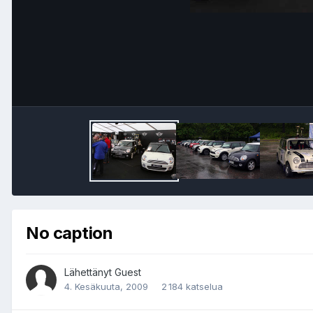
No caption
Lähettänyt Guest
4. Kesäkuuta, 2009
2 184 katselua