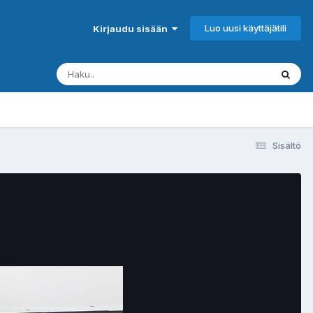
Luo uusi käyttäjätili
Kirjaudu sisään
Sisältö