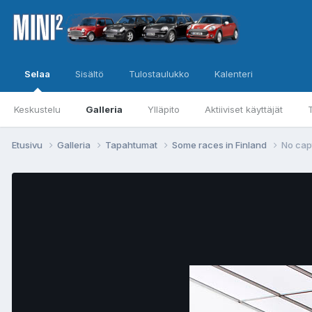
Selaa
Sisältö
Tulostaulukko
Kalenteri
Keskustelu
Galleria
Ylläpito
Aktiiviset käyttäjät
Etusivu
Galleria
Tapahtumat
Some races in Finland
No cap