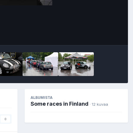
Image Tools
ALBUMISTA
Some races in Finland
· 12 kuvaa
0