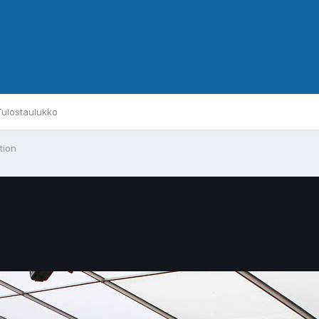
Tulostaulukko
tion