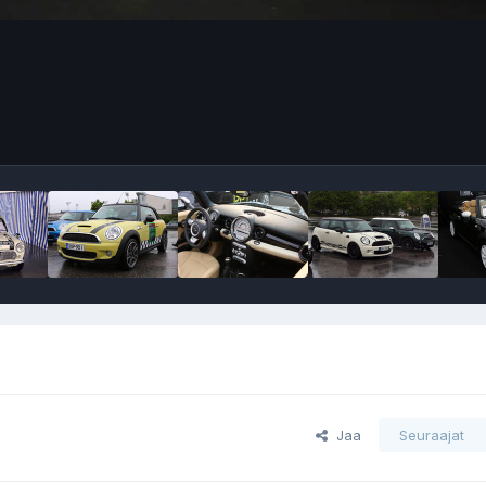
Jaa
Seuraajat