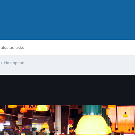
Tulostaulukko
No caption