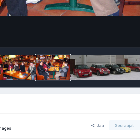
Jaa
Seuraajat
images