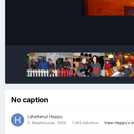
No caption
Lähettänyt
Heppu
5. Maaliskuuta, 2006
1 364 katselua
View Heppu's 