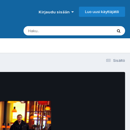
Luo uusi käyttäjätili
Kirjaudu sisään
Sisältö