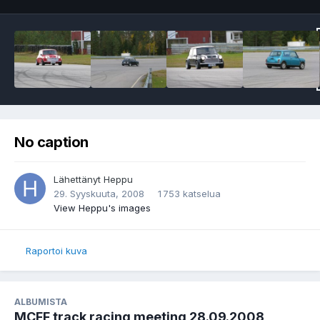
No caption
Lähettänyt
Heppu
29. Syyskuuta, 2008
1 753 katselua
View Heppu's images
Raportoi kuva
ALBUMISTA
MCFF track racing meeting 28.09.2008