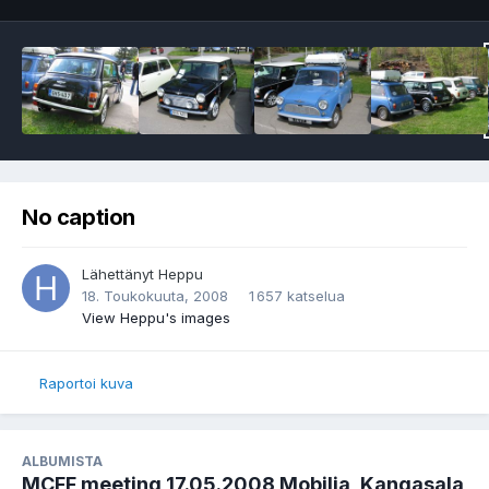
No caption
Lähettänyt
Heppu
18. Toukokuuta, 2008
1 657 katselua
View Heppu's images
Raportoi kuva
ALBUMISTA
MCFF meeting 17.05.2008 Mobilia, Kangasala