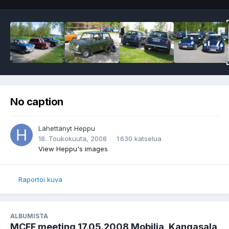
No caption
Lähettänyt
Heppu
18. Toukokuuta, 2008
1 630 katselua
View Heppu's images
Raportoi kuva
ALBUMISTA
MCFF meeting 17.05.2008 Mobilia, Kangasala