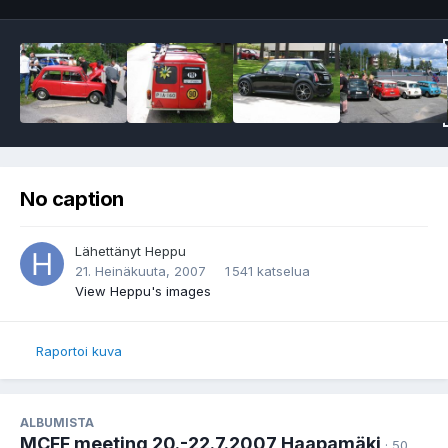
No caption
Lähettänyt
Heppu
21. Heinäkuuta, 2007
1 541 katselua
View Heppu's images
Raportoi kuva
ALBUMISTA
MCFF meeting 20.-22.7.2007 Haapamäki
· 50