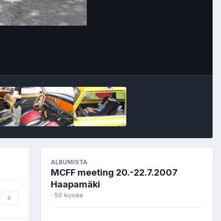
Image Tools
ALBUMISTA
MCFF meeting 20.-22.7.2007
Haapamäki
· 50 kuvaa
0