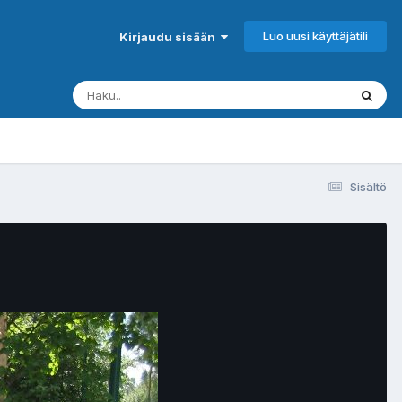
Luo uusi käyttäjätili
Kirjaudu sisään
Sisältö