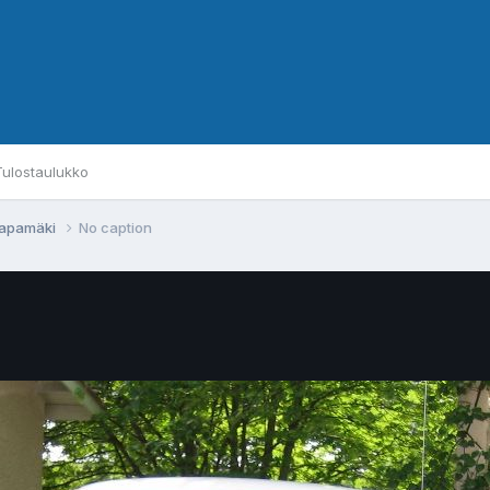
Tulostaulukko
aapamäki
No caption