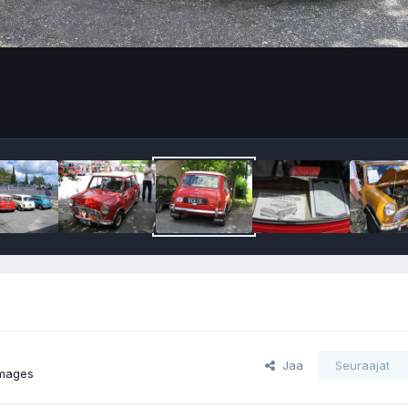
Jaa
Seuraajat
images