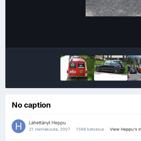
No caption
Lähettänyt
Heppu
21. Heinäkuuta, 2007
1 568 katselua
View Heppu's 