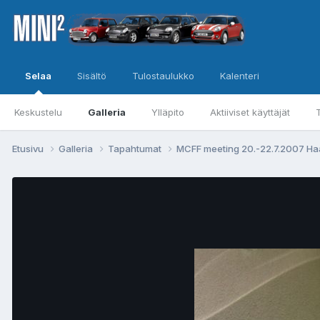
Selaa
Sisältö
Tulostaulukko
Kalenteri
Keskustelu
Galleria
Ylläpito
Aktiiviset käyttäjät
Etusivu
Galleria
Tapahtumat
MCFF meeting 20.-22.7.2007 H