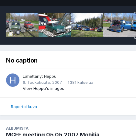
No caption
Lähettänyt
Heppu
6. Toukokuuta, 2007
1 381 katselua
View Heppu's images
Raportoi kuva
ALBUMISTA
MCFF meeting 05.05.2007 Mobilia,