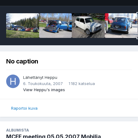
No caption
Lähettänyt
Heppu
6. Toukokuuta, 2007
1 182 katselua
View Heppu's images
Raportoi kuva
ALBUMISTA
MCFF meeting 05.05.2007 Mobilia,