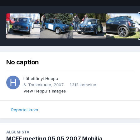
No caption
Lähettänyt
Heppu
6. Toukokuuta, 2007
1 312 katselua
View Heppu's images
Raportoi kuva
ALBUMISTA
MCFF meeting 05.05.2007 Mobilia,