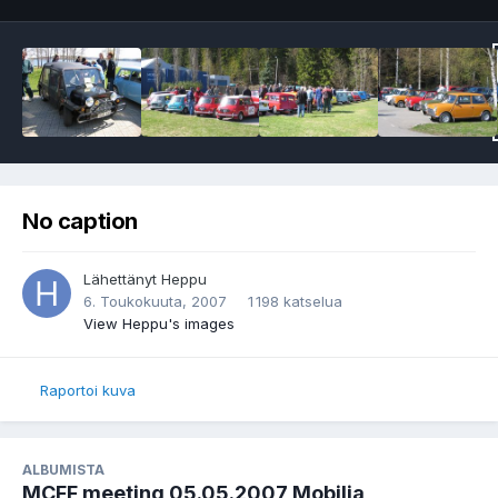
No caption
Lähettänyt
Heppu
6. Toukokuuta, 2007
1 198 katselua
View Heppu's images
Raportoi kuva
ALBUMISTA
MCFF meeting 05.05.2007 Mobilia,