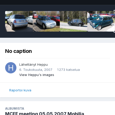
No caption
Lähettänyt
Heppu
6. Toukokuuta, 2007
1 273 katselua
View Heppu's images
Raportoi kuva
ALBUMISTA
MCFF meeting 05.05.2007 Mobilia,