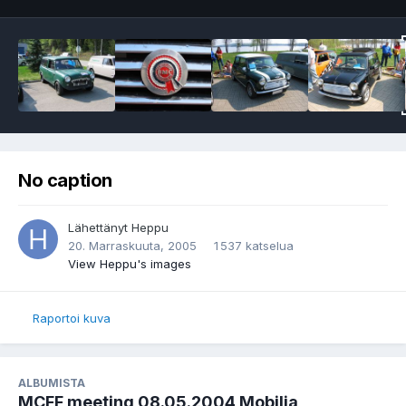
No caption
Lähettänyt
Heppu
20. Marraskuuta, 2005
1 537 katselua
View Heppu's images
Raportoi kuva
ALBUMISTA
MCFF meeting 08.05.2004 Mobilia,