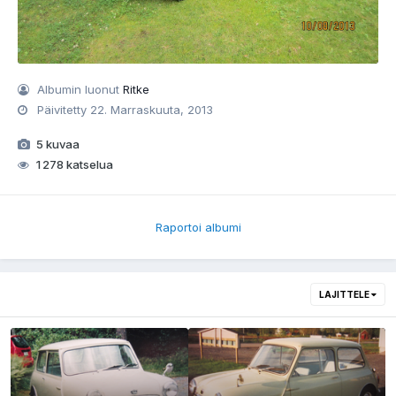
Albumin luonut
Ritke
Päivitetty
22. Marraskuuta, 2013
5 kuvaa
1 278 katselua
Raportoi albumi
LAJITTELE