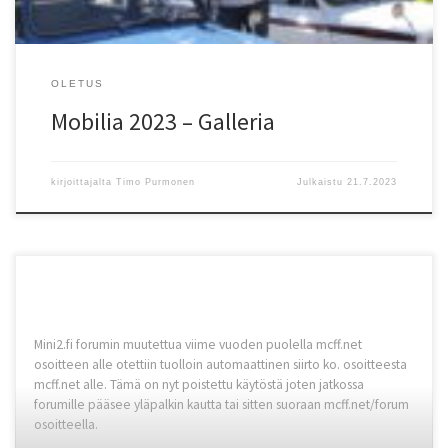
OLETUS
Mobilia 2023 – Galleria
kirjoittajalta
Timo Purmonen
Julkaistu
21.7.2023
Mini2.fi forumin muutettua viime vuoden puolella mcff.net
osoitteen alle otettiin tuolloin automaattinen siirto ko. osoitteesta
mcff.net alle. Tämä on nyt poistettu käytöstä joten jatkossa
forumille pääsee yläpalkin kautta tai sitten suoraan mcff.net/forum
osoitteella.