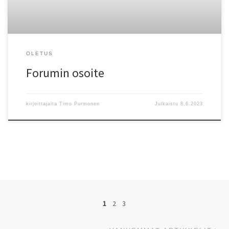
OLETUS
Forumin osoite
kirjoittajalta
Timo Purmonen
Julkaistu
8.6.2023
Artikkelien navigointi
1
2
3
Va