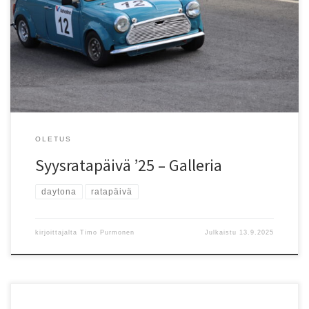
OLETUS
Syysratapäivä ’25 – Galleria
daytona
ratapäivä
kirjoittajalta
Timo Purmonen
Julkaistu
13.9.2025