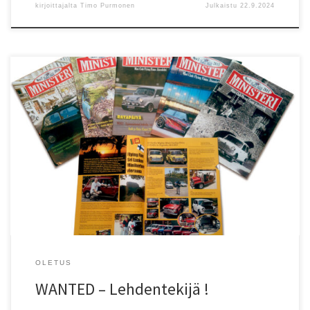
kirjoittajalta
Timo Purmonen
Julkaistu
22.9.2024
Haetaan taittajaa Ministeriin! Etsimme innokasta ja osaavaa (tai
oppikykyistä) taittavaa klubimme lehteen. Tehtäviisi kuuluu
pääasiallisesti lehden sisällön taitto, mutta muitakin asioita voi
ottaa hoidettavakseen lehden osalta. Edellytämme: Halukkuutta
taittaa lehteä Ymmärrystä aikataulujen päälle Oman näkemyksen
esille tuominen on plussaa Mikäli yhtään, siis yhtään, vaikka ihan
pikkuriikkisen kiinnostuit, niin pistähän pikaisesti […]
OLETUS
WANTED – Lehdentekijä !