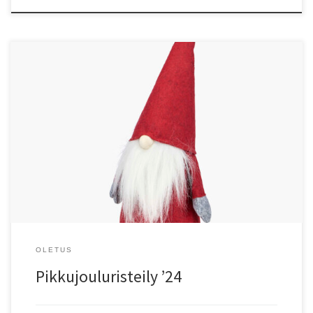
Vielä ehtii mukaan!
OLETUS
Pikkujouluristeily ’24