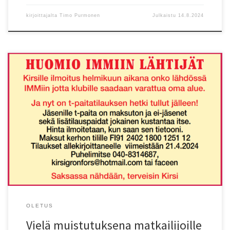
kirjoittajalta
Timo Purmonen
Julkaistu
14.8.2024
Tapahtumasivu Facebook-ryhmä jäsenille
OLETUS
Vielä muistutuksena matkailijoille