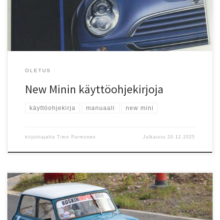
viimeisimpiin Mineihin meillä ei ole kirjoja. Ohessa on lista kirjoista
mitä löytyy. Kirjoille olemme päättäneet pitää hintana 30 […]
OLETUS
New Minin käyttöohjekirjoja
käyttöohjekirja
manuaali
new mini
kirjoittajalta
Timo Purmonen
Julkaistu
20.12.2025