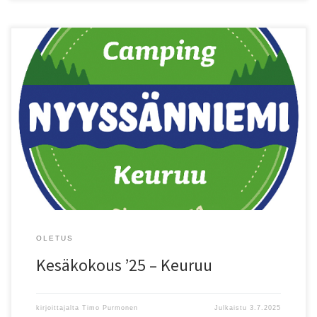
OLETUS
Kesäkokous ’25 – Keuruu
kirjoittajalta
Timo Purmonen
Julkaistu
3.7.2025