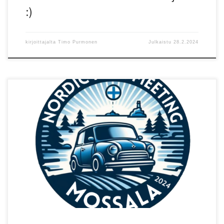
:)
kirjoittajalta
Timo Purmonen
Julkaistu
28.2.2024