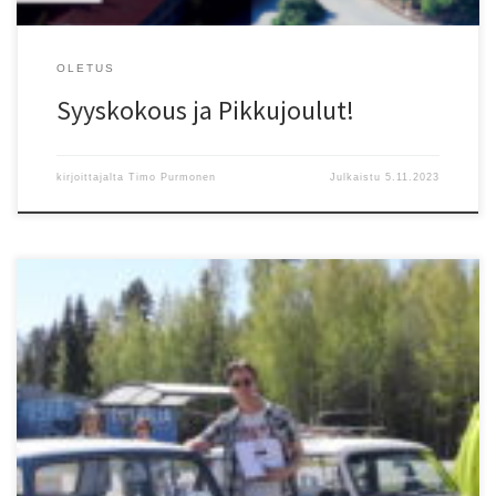
OLETUS
Syyskokous ja Pikkujoulut!
kirjoittajalta
Timo Purmonen
Julkaistu
5.11.2023
Mobilia, Minejä ja aurinkoa. Siitä on hyvä päivä tehty.