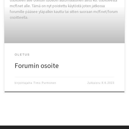
osoitteen alle otettiin tuolloin automaattinen siirto ko. osoitteesta
mcff.net alle. Tämä on nyt poistettu käytöstä joten jatkossa
forumille pääsee yläpalkin kautta tai sitten suoraan mcff.net/forum
osoitteella.
OLETUS
Forumin osoite
kirjoittajalta
Timo Purmonen
Julkaistu
8.6.2023