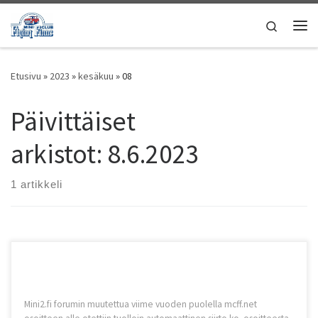
Skip to content
Search
Vali
Etusivu
»
2023
»
kesäkuu
»
08
Päivittäiset
arkistot:
8.6.2023
1 artikkeli
Mini2.fi forumin muutettua viime vuoden puolella mcff.net