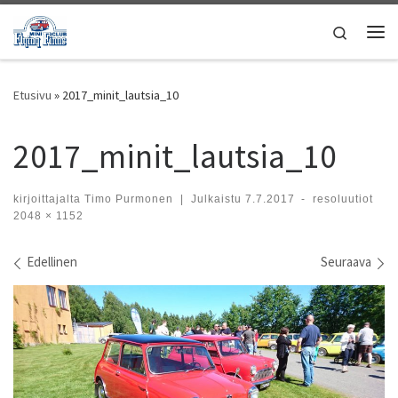
Skip to content
Search
Vali
Etusivu
»
2017_minit_lautsia_10
2017_minit_lautsia_10
kirjoittajalta
Timo Purmonen
|
Julkaistu
7.7.2017
-
resoluutiot
2048 × 1152
Kuvien navigointi
Edellinen
Seuraava