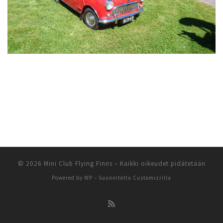
© 2026
Mini Club Flying Finns
– Kaikki oikeudet pidätetään
Powered by
WP
– Suunniteltu
Customizrilla