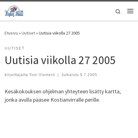
Skip to content
Search
Vali
Etusivu
»
Uutiset
»
Uutisia viikolla 27 2005
UUTISET
Uutisia viikolla 27 2005
kirjoittajalta
Toni Viemerö
|
Julkaistu
9.7.2005
Kesäkokouksen ohjelman yhteyteen lisätty kartta,
jonka avulla pääsee Kostianvirralle perille.