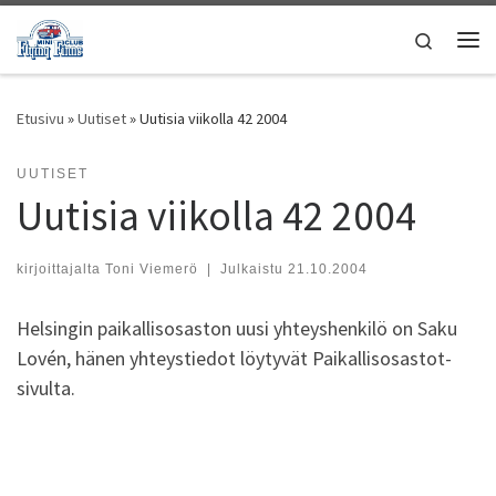
Skip to content
Search
Vali
Etusivu
»
Uutiset
»
Uutisia viikolla 42 2004
UUTISET
Uutisia viikolla 42 2004
kirjoittajalta
Toni Viemerö
|
Julkaistu
21.10.2004
Helsingin paikallisosaston uusi yhteyshenkilö on Saku
Lovén, hänen yhteystiedot löytyvät Paikallisosastot-
sivulta.