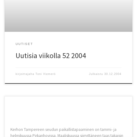
UUTISET
Uutisia viikolla 52 2004
kirjoittajalta
Toni Viemerö
Julkaistu
30.12.2004
Kerhon Tampereen seudun paikallistapaaminen on tammi- ja
helmikuussa Pirkanhovissa. Maaliskuussa siirryttäneen taas takaisin