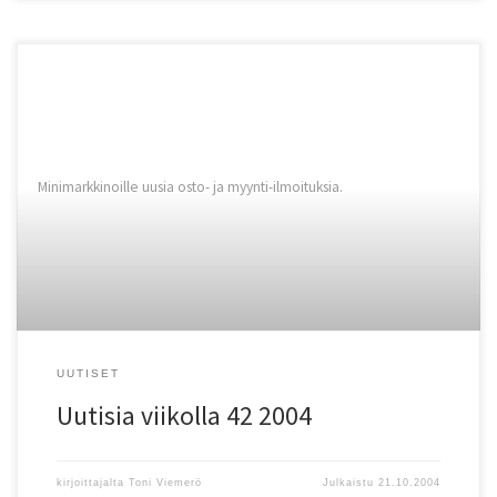
Minimarkkinoille uusia osto- ja myynti-ilmoituksia.
UUTISET
Uutisia viikolla 42 2004
kirjoittajalta
Toni Viemerö
Julkaistu
21.10.2004