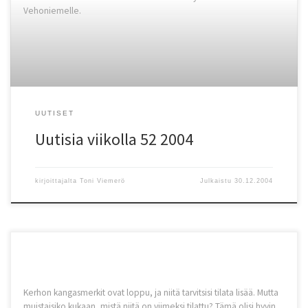
Vehoniemelle.
UUTISET
Uutisia viikolla 52 2004
kirjoittajalta
Toni Viemerö
Julkaistu
30.12.2004
Kerhon kangasmerkit ovat loppu, ja niitä tarvitsisi tilata lisää. Mutta
muistaisiko kukaan, mistä niitä on viimeksi tilattu? Tämä olisi hyvin