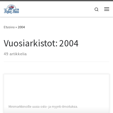
Skip to content
Search
Vali
Etusivu
»
2004
Vuosiarkistot:
2004
49 artikkelia
Minimarkkinoille uusia osto- ja myynti-ilmoituksia.