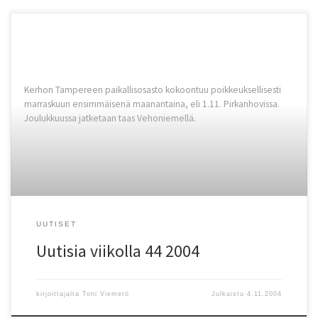
Kerhon Tampereen paikallisosasto kokoontuu poikkeuksellisesti
marraskuun ensimmäisenä maanantaina, eli 1.11. Pirkanhovissa.
Joulukkuussa jatketaan taas Vehoniemellä.
UUTISET
Uutisia viikolla 44 2004
kirjoittajalta
Toni Viemerö
Julkaistu
4.11.2004