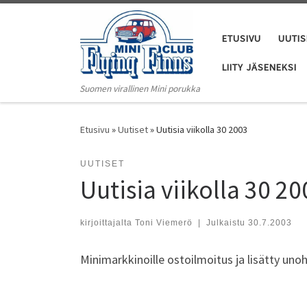
Skip to content
ETUSIVU
UUTIS
LIITY JÄSENEKSI
Suomen virallinen Mini porukka
Etusivu
»
Uutiset
»
Uutisia viikolla 30 2003
UUTISET
Uutisia viikolla 30 20
kirjoittajalta
Toni Viemerö
|
Julkaistu
30.7.2003
Minimarkkinoille ostoilmoitus ja lisätty uno