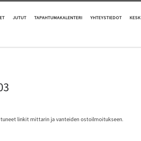
ET
JUTUT
TAPAHTUMAKALENTERI
YHTEYSTIEDOT
KESK
03
htuneet linkit mittarin ja vanteiden ostoilmoitukseen.