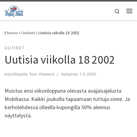
Skip to content
Search
Vali
Etusivu
»
Uutiset
»
Uutisia viikolla 18 2002
UUTISET
Uutisia viikolla 18 2002
kirjoittajalta
Toni Viemerö
|
Julkaistu
7.5.2002
Muistus ensi viikonloppuna olevasta avajaisajelusta
Mobiliassa. Kaikki joukolla tapaamaan tuttuja sinne. Ja
kerholehdessä olleella kupongilla 50% alennus
näyttelystä.