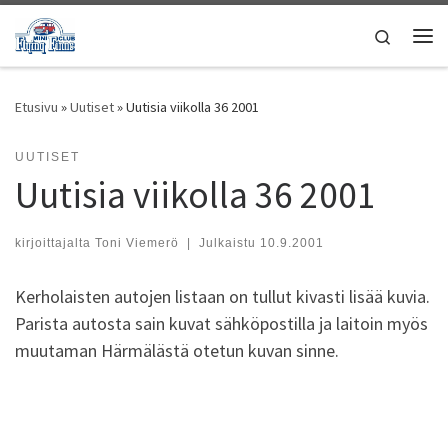
Skip to content
Search
Vali
Etusivu
»
Uutiset
»
Uutisia viikolla 36 2001
UUTISET
Uutisia viikolla 36 2001
kirjoittajalta
Toni Viemerö
|
Julkaistu
10.9.2001
Kerholaisten autojen listaan on tullut kivasti lisää kuvia.
Parista autosta sain kuvat sähköpostilla ja laitoin myös
muutaman Härmälästä otetun kuvan sinne.