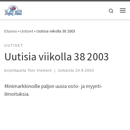
Skip to content
Search
Vali
Etusivu
»
Uutiset
»
Uutisia viikolla 38 2003
UUTISET
Uutisia viikolla 38 2003
kirjoittajalta
Toni Viemerö
|
Julkaistu
24.9.2003
Minimarkkinoille paljon uusia osto- ja myynti-
ilmoituksia.