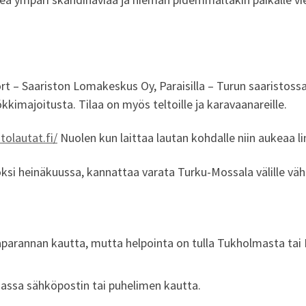
 – Saariston Lomakeskus Oy, Paraisilla – Turun saaristossa
ökkimajoitusta. Tilaa on myös teltoille ja karavaanareille.
tolautat.fi/
Nuolen kun laittaa lautan kohdalle niin aukeaa li
ksi heinäkuussa, kannattaa varata Turku-Mossala välille väh
parannan kautta, mutta helpointa on tulla Tukholmasta tai K
ssa sähköpostin tai puhelimen kautta.