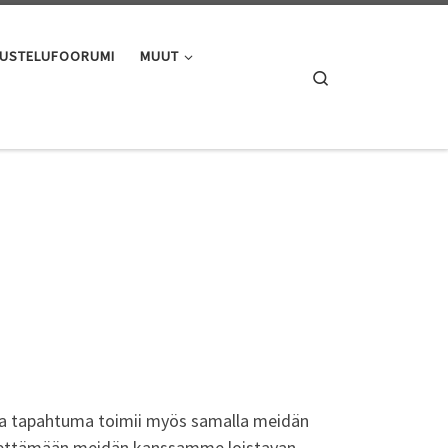
USTELUFOORUMI
MUUT
Search
a ja tapahtuma toimii myös samalla meidän
iettämään meidän kanssamme loistavan