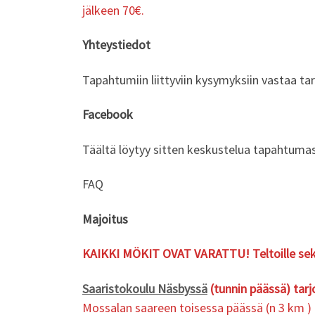
jälkeen 70€.
Yhteystiedot
Tapahtumiin liittyviin kysymyksiin vastaa t
Facebook
Täältä löytyy sitten keskustelua tapahtuma
FAQ
Majoitus
KAIKKI MÖKIT OVAT VARATTU! Teltoille sekä k
Saaristokoulu Näsbyssä
(tunnin päässä) tarj
Mossalan saareen toisessa päässä (n 3 km )