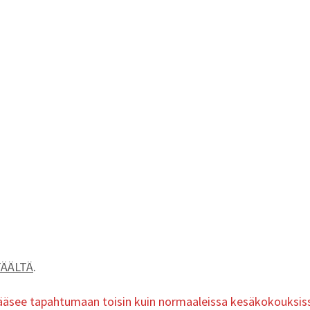
TÄÄLTÄ
.
pääsee tapahtumaan toisin kuin normaaleissa kesäkokouksissa