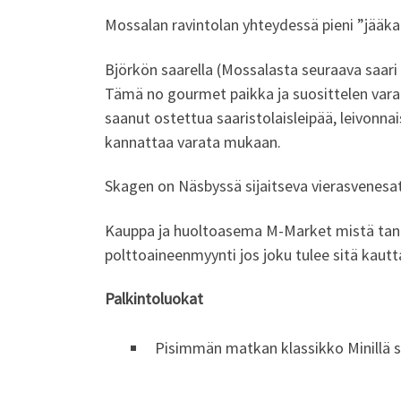
Mossalan ravintolan yhteydessä pieni ”jääkaa
Björkön saarella (Mossalasta seuraava saari
Tämä no gourmet paikka ja suosittelen vara
saanut ostettua saaristolaisleipää, leivonna
kannattaa varata mukaan.
Skagen on Näsbyssä sijaitseva vierasvenesa
Kauppa ja huoltoasema M-Market mistä tank
polttoaineenmyynti jos joku tulee sitä kautt
Palkintoluokat
Pisimmän matkan klassikko Minillä