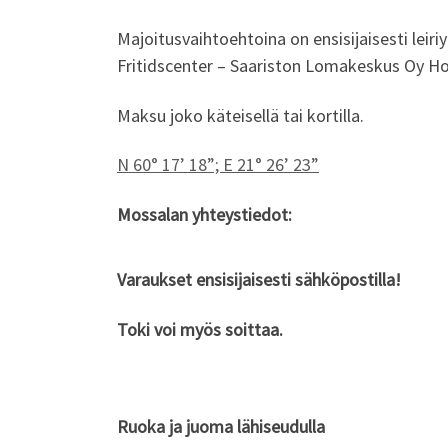
Majoitusvaihtoehtoina on ensisijaisesti leir
Fritidscenter – Saariston Lomakeskus Oy 
Maksu joko käteisellä tai kortilla.
N 60° 17’ 18”; E 21° 26’ 23”
Mossalan yhteystiedot:
Varaukset ensisijaisesti sähköpostilla!
Toki voi myös soittaa.
Ruoka ja juoma lähiseudulla