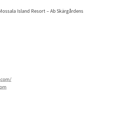
. Mossala Island Resort – Ab Skärgårdens
t.com/
com