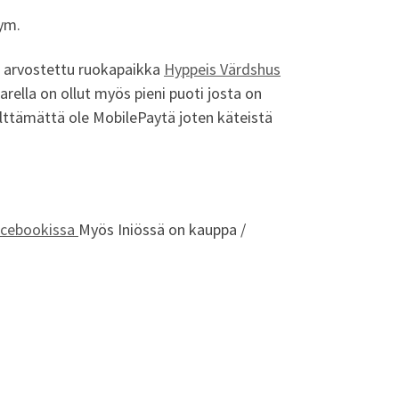
 ym.
in arvostettu ruokapaikka
Hyppeis Värdshus
ella on ollut myös pieni puoti josta on
välttämättä ole MobilePaytä joten käteistä
acebookissa
Myös Iniössä on kauppa /