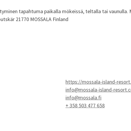
iytyminen tapahtuma paikalla mökeissä, teltalla tai vaunulla
Houtskär 21770 MOSSALA Finland
https://mossala-island-resor
info@mossala-island-resort.
info@mossala.fi
+ 358 503 477 658