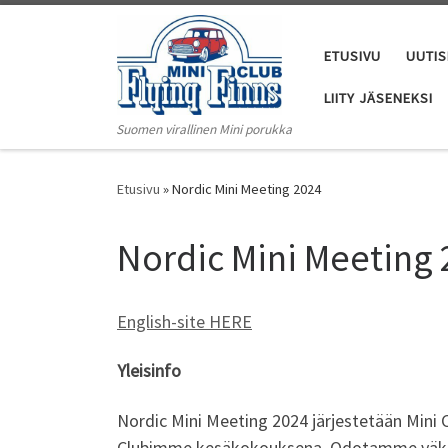
Skip to content
ETUSIVU
UUTIS
LIITY JÄSENEKSI
Suomen virallinen Mini porukka
Etusivu
»
Nordic Mini Meeting 2024
Nordic Mini Meeting
English-site HERE
Yleisinfo
Nordic Mini Meeting 2024 järjestetään Mini 
Clubimme kesäkokouksena. Odotamme väkeä 