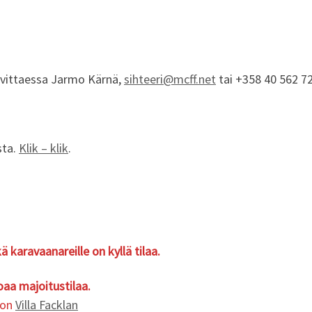
arvittaessa Jarmo Kärnä,
sihteeri@mcff.net
tai +358 40 562 7
sta.
Klik – klik
.
aravaanareille on kyllä tilaa.
oaa majoitustilaa.
 on
Villa Facklan