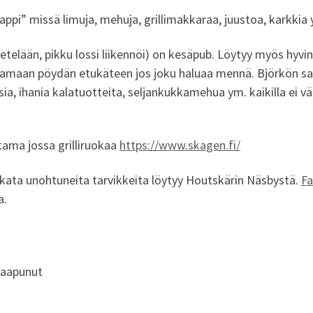
ppi” missä limuja, mehuja, grillimakkaraa, juustoa, karkkia
 etelään, pikku lossi liikennöi) on kesäpub. Löytyy myös hyv
amaan pöydän etukäteen jos joku haluaa mennä. Björkön saar
isia, ihania kalatuotteita, seljankukkamehua ym. kaikilla ei 
tama jossa grilliruokaa
https://www.skagen.fi/
ata unohtuneita tarvikkeita löytyy Houtskärin Näsbystä.
F
a.
 saapunut