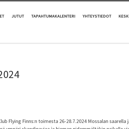
ET
JUTUT
TAPAHTUMAKALENTERI
YHTEYSTIEDOT
KESK
 2024
Club Flying Finns:n toimesta 26-28.7.2024 Mossalan saarell
ympäri skandinaviaa ja hieman pidemmältäkin paikalle v