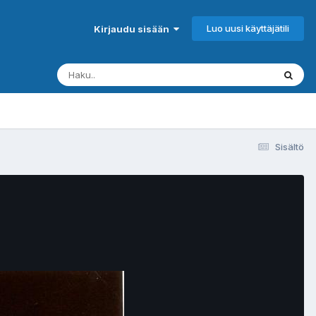
Luo uusi käyttäjätili
Kirjaudu sisään
Sisältö