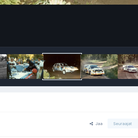
Jaa
Seuraajat