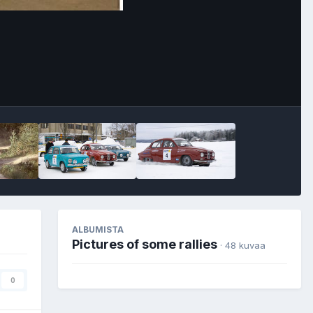
Image Tools
ALBUMISTA
Pictures of some rallies
· 48 kuvaa
0