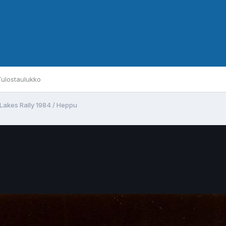
Tulostaulukko
Lakes Rally 1984 / Heppu