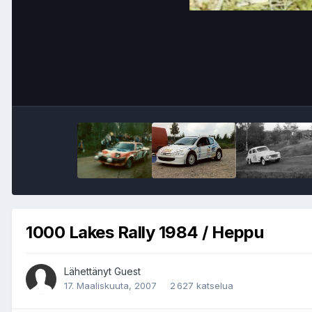
1000 Lakes Rally 1984 / Heppu
Lähettänyt Guest
17. Maaliskuuta, 2007
2 627 katselua