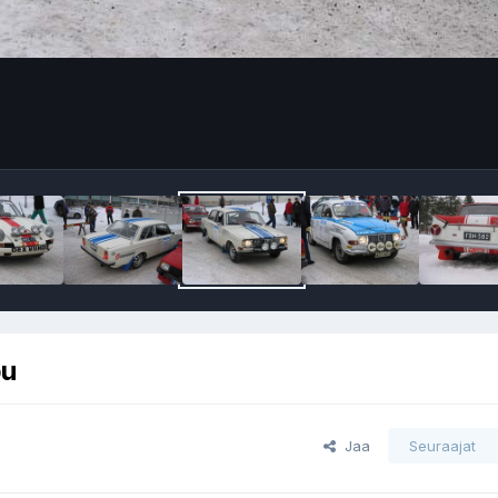
pu
Jaa
Seuraajat