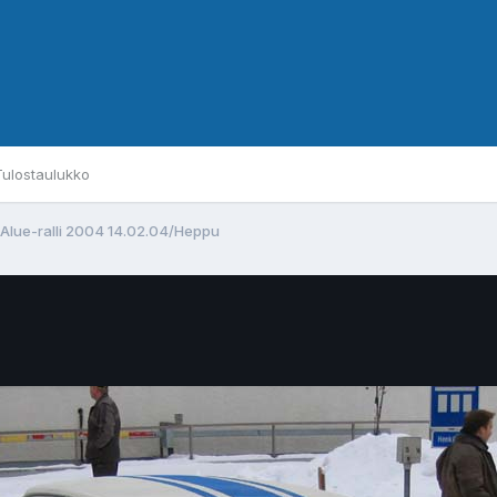
Tulostaulukko
 Alue-ralli 2004 14.02.04/Heppu