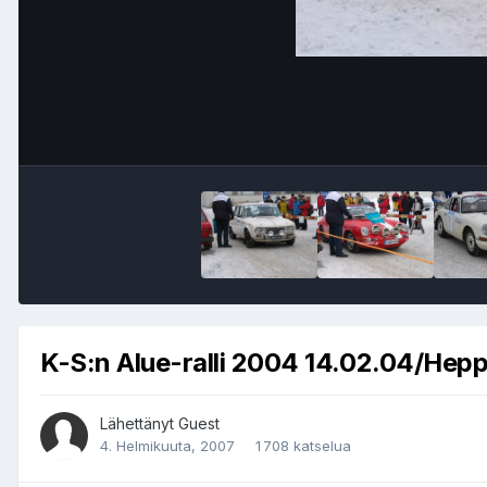
K-S:n Alue-ralli 2004 14.02.04/Hep
Lähettänyt Guest
4. Helmikuuta, 2007
1 708 katselua