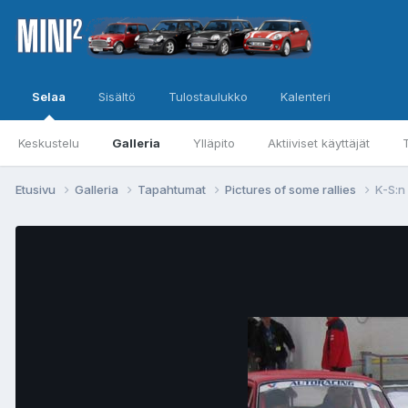
Selaa
Sisältö
Tulostaulukko
Kalenteri
Keskustelu
Galleria
Ylläpito
Aktiiviset käyttäjät
Etusivu
Galleria
Tapahtumat
Pictures of some rallies
K-S:n