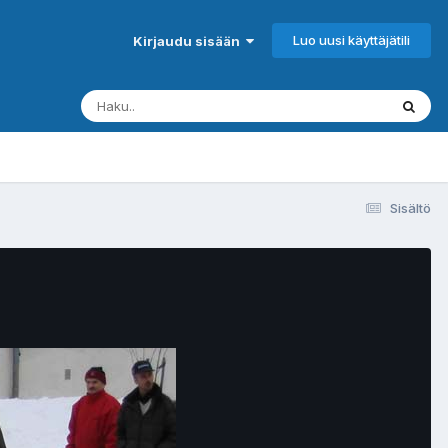
Luo uusi käyttäjätili
Kirjaudu sisään
Sisältö