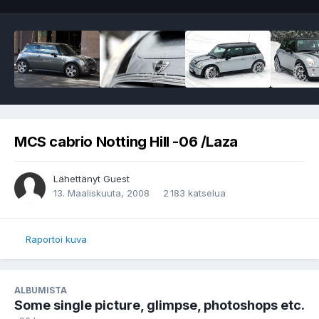
MCS cabrio Notting Hill -06 /Laza
Lähettänyt Guest
13. Maaliskuuta, 2008
2 183 katselua
Raportoi kuva
ALBUMISTA
Some single picture, glimpse, photoshops etc.