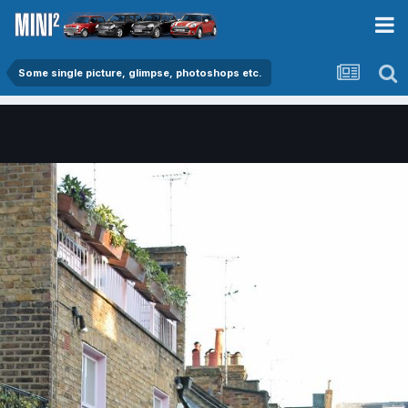
Some single picture, glimpse, photoshops etc.