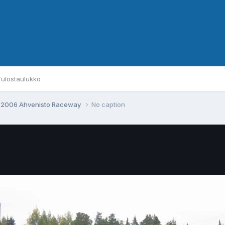
Tulostaulukko
10.2006 Ahvenisto Raceway
No caption