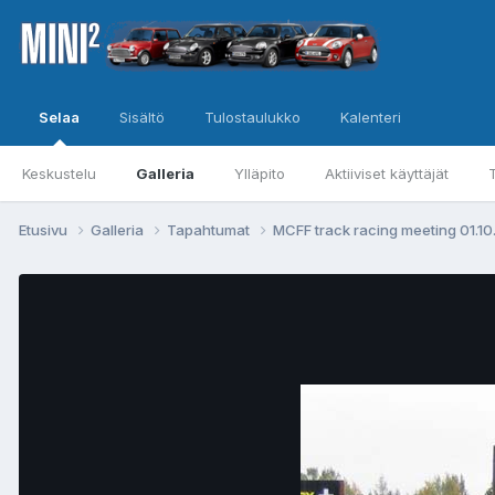
Selaa
Sisältö
Tulostaulukko
Kalenteri
Keskustelu
Galleria
Ylläpito
Aktiiviset käyttäjät
Etusivu
Galleria
Tapahtumat
MCFF track racing meeting 01.