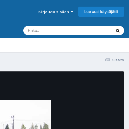
Luo uusi käyttäjätili
Kirjaudu sisään
Sisältö