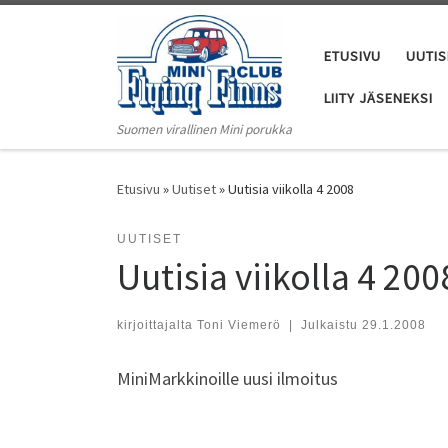
Skip to content
ETUSIVU
UUTIS
LIITY JÄSENEKSI
Suomen virallinen Mini porukka
Etusivu
»
Uutiset
»
Uutisia viikolla 4 2008
UUTISET
Uutisia viikolla 4 200
kirjoittajalta
Toni Viemerö
|
Julkaistu
29.1.2008
MiniMarkkinoille uusi ilmoitus