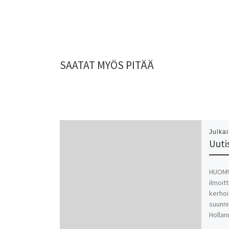
SAATAT MYÖS PITÄÄ
Julka
Uutis
HUOM! 
ilmoit
kerhoi
suunni
Hollan