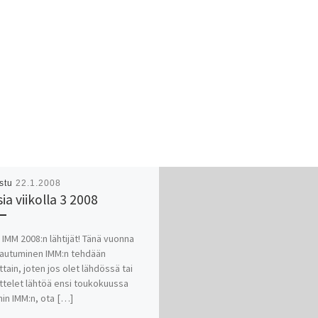
istu
22.1.2008
ia viikolla 3 2008
IMM 2008:n lähtijät! Tänä vuonna
tautuminen IMM:n tehdään
ttain, joten jos olet lähdössä tai
ttelet lähtöä ensi toukokuussa
nin IMM:n, ota […]