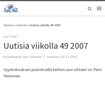
Skip to content
Search
Vali
Etusivu
»
Uutiset
»
Uutisia viikolla 49 2007
UUTISET
Uutisia viikolla 49 2007
kirjoittajalta
Toni Viemerö
|
Julkaistu
10.12.2007
Syyskokouksen päätöksellä kerhon uusi sihteeri on Päivi
Heinonen.