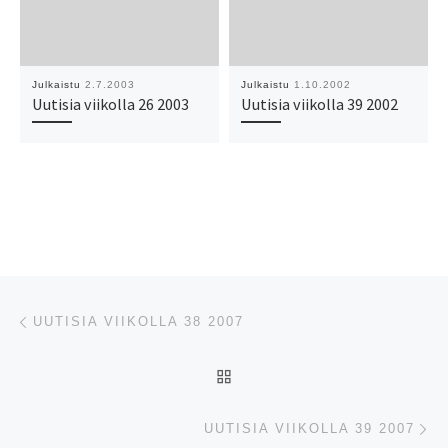
Julkaistu
2.7.2003
Julkaistu
1.10.2002
Uutisia viikolla 26 2003
Uutisia viikolla 39 2002
Artikkelien navigointi
Edellinen
UUTISIA VIIKOLLA 38 2007
ARTIKKELISIVULLE
Se
UUTISIA VIIKOLLA 39 2007