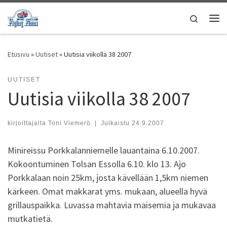
Skip to content
Search
Vali
Etusivu
»
Uutiset
»
Uutisia viikolla 38 2007
UUTISET
Uutisia viikolla 38 2007
kirjoittajalta
Toni Viemerö
|
Julkaistu
24.9.2007
Minireissu Porkkalanniemelle lauantaina 6.10.2007.
Kokoontuminen Tolsan Essolla 6.10. klo 13. Ajo
Porkkalaan noin 25km, josta kävellään 1,5km niemen
kärkeen. Omat makkarat yms. mukaan, alueella hyvä
grillauspaikka. Luvassa mahtavia maisemia ja mukavaa
mutkatietä.