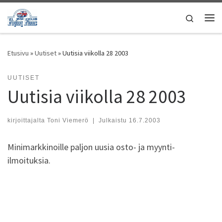
Skip to content
Search
Vali
Etusivu
»
Uutiset
»
Uutisia viikolla 28 2003
UUTISET
Uutisia viikolla 28 2003
kirjoittajalta
Toni Viemerö
|
Julkaistu
16.7.2003
Minimarkkinoille paljon uusia osto- ja myynti-
ilmoituksia.