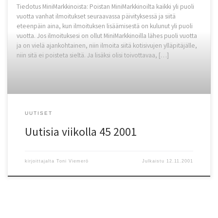
Tiedotus MiniMarkkinoista: Poistan MiniMarkkinoilta kaikki yli puoli
vuotta vanhat ilmoitukset seuraavassa päivityksessä ja siitä
eteenpäin aina, kun ilmoituksen lisäämisestä on kulunut yli puoli
vuotta. Jos ilmoituksesi on ollut MiniMarkkinoilla lähes puoli vuotta
ja on vielä ajankohtainen, niin ilmoita siitä kotisivujen ylläpitäjälle,
niin sitä ei poisteta sieltä. Ja lisäksi olisi toivottavaa, […]
UUTISET
Uutisia viikolla 45 2001
kirjoittajalta
Toni Viemerö
Julkaistu
12.11.2001