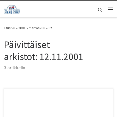
Skip to content
Search
Vali
Etusivu
»
2001
»
marraskuu
»
12
Päivittäiset
arkistot:
12.11.2001
3 artikkelia