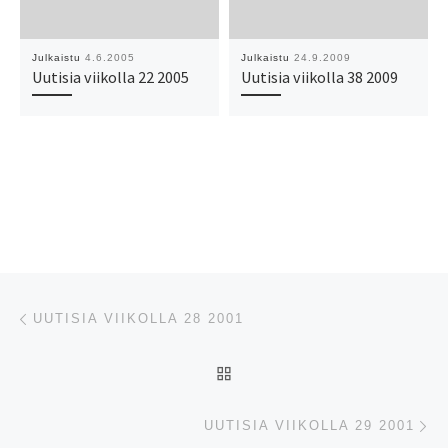
Julkaistu
4.6.2005
Julkaistu
24.9.2009
Uutisia viikolla 22 2005
Uutisia viikolla 38 2009
Artikkelien navigointi
Edellinen
UUTISIA VIIKOLLA 28 2001
ARTIKKELISIVULLE
Se
UUTISIA VIIKOLLA 29 2001