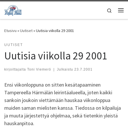
Skip to content
Search
Vali
Etusivu
»
Uutiset
»
Uutisia viikolla 29 2001
UUTISET
Uutisia viikolla 29 2001
kirjoittajalta
Toni Viemerö
|
Julkaistu
23.7.2001
Ensi viikonloppuna on sitten kesätapaaminen
Tampereella Härmälän leirintäalueella, joten kaikki
sankoin joukoin viettämään hauskaa viikonloppua
muiden saman mielisten kanssa. Tiedossa on kilpailuja
ja muuta järjestettyä ohjelmaa, sekä tietenkin yleistä
hauskanpitoa.